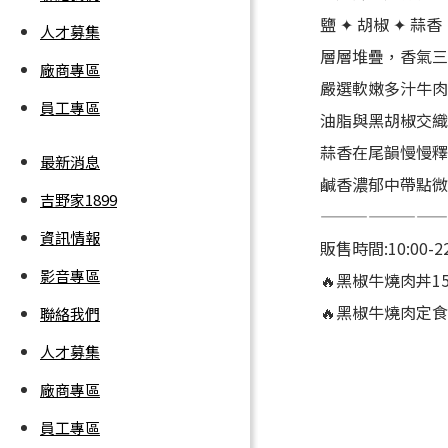
鹽 ✦ 胡椒 ✦ 蒜香
人才募集
層層堆疊，香氣
廠商專區
嚴選軟嫩多汁牛
員工專區
油脂與黑胡椒交
蒜香在尾韻慢慢
最新消息
鹹香濃郁中帶點微
吉野家1899
————————
資訊情報
販售時間:10:00-22
影音專區
🔥黑椒牛燒肉丼15
🔥黑椒牛燒肉定食1
聯絡我們
人才募集
廠商專區
員工專區