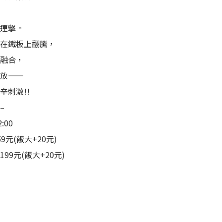
三連擊。
肉在鐵板上翻騰，
織融合，
釋放——
辛刺激!!
–
:00
9元(飯大+20元)
99元(飯大+20元)