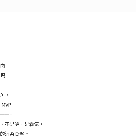
燒肉
登場
配角，
 MVP
——–
香，不是嗆，是霸氣。
性的溫柔衝擊。