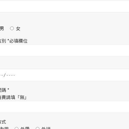
男
女
別 *必填欄位
碼 *
消費請填「無」
方式
內用
外帶
外送