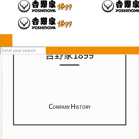
吉野家1899
C
H
OMPANY
ISTORY