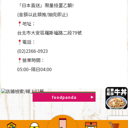
「日本直送」限量扭蛋乙顆!
(金額以此類推/抽完即止)
地址：
台北市大安區羅斯福路二段79號
電話：
(02)2366-0923
營業時間：
05:00~隔日04:00
店鋪檢索
Uber Eats
foodpanda